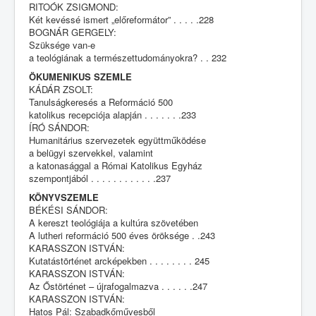
RITOÓK ZSIGMOND:
Két kevéssé ismert „előreformátor” . . . . .228
BOGNÁR GERGELY:
Szüksége van-e
a teológiának a természettudományokra? . . 232
ÖKUMENIKUS SZEMLE
KÁDÁR ZSOLT:
Tanulságkeresés a Reformáció 500
katolikus recepciója alapján . . . . . . .233
ÍRÓ SÁNDOR:
Humanitárius szervezetek együttműködése
a belügyi szervekkel, valamint
a katonasággal a Római Katolikus Egyház
szempontjából . . . . . . . . . . . .237
KÖNYVSZEMLE
BÉKÉSI SÁNDOR:
A kereszt teológiája a kultúra szövetében
A lutheri reformáció 500 éves öröksége . .243
KARASSZON ISTVÁN:
Kutatástörténet arcképekben . . . . . . . . 245
KARASSZON ISTVÁN:
Az Őstörténet – újrafogalmazva . . . . . .247
KARASSZON ISTVÁN:
Hatos Pál: Szabadkőművesből