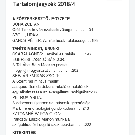
Tartalomjegyzék 2018/4
A FŐSZERKESZTŐ JEGYZETE
BÓNA ZOLTÁN:
Gróf Tisza István szabadelvűsége . . . . . .194
SZÓLJ, URAM!
GÁNCS PÉTER: Az írástudók felelőssége . .195
TANÍTS MINKET, URUNK!
CSABAI ÁGNES: Jezábel és halála . . . .196
EGERESI LÁSZLÓ SÁNDOR:
A Tel Ábel Béth-Maakáh pecsét
– egy új magyarázat . . . . . . . . . .202
SEBJÁN FARKAS ZSOLT:
A Szentírás mint „a másik”:
Jacques Derrida dekonstrukció elméletének
egy alkalmazása az evangéliumi teológiában206
PETROV ANITA:
A debreceni újortodoxia második generációja
Márk Ferenc teológiai gondolkodása . . .213
KATONÁNÉ VARGA OLGA:
Pákozdy László Márton munkája
az igehirdetést segítô szaklapokban . . . .222
KITEKINTÉS