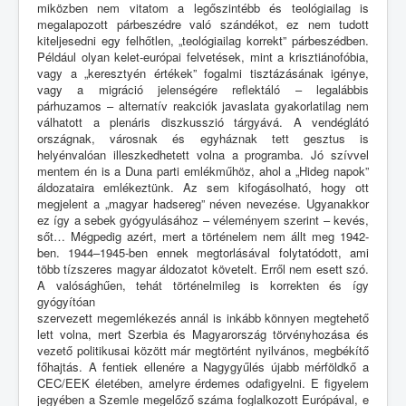
miközben nem vitatom a legőszintébb és teológiailag is
megalapozott párbeszédre való szándékot, ez nem tudott
kiteljesedni egy felhőtlen, „teológiailag korrekt” párbeszédben.
Például olyan kelet-európai felvetések, mint a krisztiánofóbia,
vagy a „keresztyén értékek” fogalmi tisztázásának igénye,
vagy a migráció jelenségére reflektáló – legalábbis
párhuzamos – alternatív reakciók javaslata gyakorlatilag nem
válhatott a plenáris diszkusszió tárgyává. A vendéglátó
országnak, városnak és egyháznak tett gesztus is
helyénvalóan illeszkedhetett volna a programba. Jó szívvel
mentem én is a Duna parti emlékműhöz, ahol a „Hideg napok”
áldozataira emlékeztünk. Az sem kifogásolható, hogy ott
megjelent a „magyar hadsereg” néven nevezése. Ugyanakkor
ez így a sebek gyógyulásához – véleményem szerint – kevés,
sőt… Mégpedig azért, mert a történelem nem állt meg 1942-
ben. 1944–1945-ben ennek megtorlásával folytatódott, ami
több tízszeres magyar áldozatot követelt. Erről nem esett szó.
A valósághűen, tehát történelmileg is korrekten és így
gyógyítóan
szervezett megemlékezés annál is inkább könnyen megtehető
lett volna, mert Szerbia és Magyarország törvényhozása és
vezető politikusai között már megtörtént nyilvános, megbékítő
főhajtás. A fentiek ellenére a Nagygyűlés újabb mérföldkő a
CEC/EEK életében, amelyre érdemes odafigyelni. E figyelem
jegyében a Szemle megelőző száma foglalkozott Európával, e