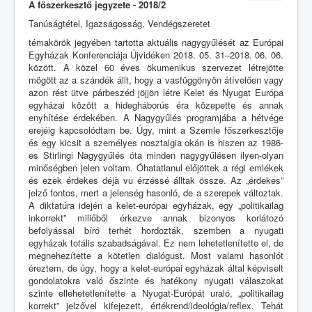
A főszerkesztő jegyzete - 2018/2
Tanúságtétel, Igazságosság, Vendégszeretet
témakörök jegyében tartotta aktuális nagygyűlését az Európai
Egyházak Konferenciája Újvidéken 2018. 05. 31–2018. 06. 06.
között. A közel 60 éves ökumenikus szervezet létrejötte
mögött az a szándék állt, hogy a vasfüggönyön átívelően vagy
azon rést ütve párbeszéd jöjjön létre Kelet és Nyugat Európa
egyházai között a hidegháborús éra közepette és annak
enyhítése érdekében. A Nagygyűlés programjába a hétvége
erejéig kapcsolódtam be. Úgy, mint a Szemle főszerkesztője
és egy kicsit a személyes nosztalgia okán is hiszen az 1986-
es Stirlingi Nagygyűlés óta minden nagygyűlésen ilyen-olyan
minőségben jelen voltam. Óhatatlanul előjöttek a régi emlékek
és ezek érdekes déjà vu érzéssé álltak össze. Az „érdekes”
jelző fontos, mert a jelenség hasonló, de a szerepek változtak.
A diktatúra idején a kelet-európai egyházak, egy „politikailag
inkorrekt” miliőből érkezve annak bizonyos korlátozó
befolyással bíró terhét hordozták, szemben a nyugati
egyházak totális szabadságával. Ez nem lehetetlenítette el, de
megnehezítette a kötetlen dialógust. Most valami hasonlót
éreztem, de úgy, hogy a kelet-európai egyházak által képviselt
gondolatokra való őszinte és hatékony nyugati válaszokat
szinte ellehetetlenítette a Nyugat-Európát uraló, „politikailag
korrekt” jelzővel kifejezett, értékrend/ideológia/reflex. Tehát