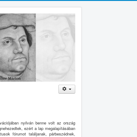
ivációjában nyilván benne volt az ország
gnehezedtek, ezért a lap megalapításában
usok fórumot találjanak, párbeszédnek,