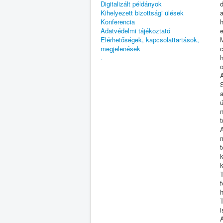
Digitalizált példányok
d
Kihelyezett bizottsági ülések
Konferencia
Adatvédelmi tájékoztató
e
Elérhetőségek, kapcsolattartások,
megjelenések
c
.
k
h
i
A