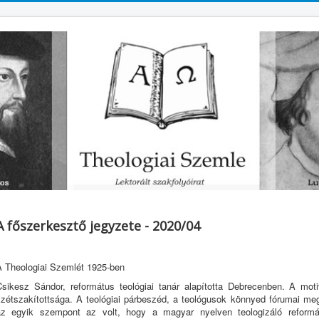
A főszerkesztő jegyzete - 2020/04
A Theologiai Szemlét 1925-ben
Csikesz Sándor, református teológiai tanár alapította Debrecenben. A mot
szétszakítottsága. A teológiai párbeszéd, a teológusok könnyed fórumai me
az egyik szempont az volt, hogy a magyar nyelven teologizáló reformát