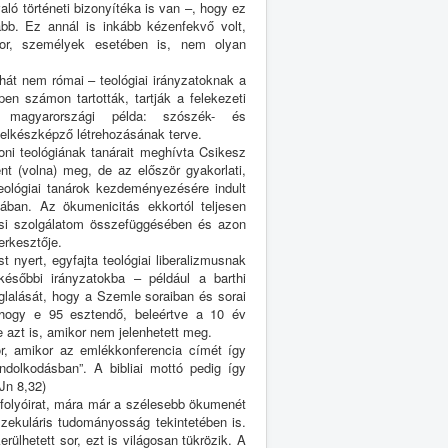
ló történeti bizonyítéka is van –, hogy ez
ább. Ez annál is inkább kézenfekvő volt,
zor, személyek esetében is, nem olyan
hát nem római – teológiai irányzatoknak a
pen számon tartották, tartják a felekezeti
 magyarországi példa: szószék- és
lelkészképző létrehozásának terve.
oni teológiának tanárait meghívta Csikesz
nt (volna) meg, de az először gyakorlati,
eológiai tanárok kezdeményezésére indult
an. Az ökumenicitás ekkortól teljesen
csi szolgálatom összefüggésében és azon
erkesztője.
nyert, egyfajta teológiai liberalizmusnak
ésőbbi irányzatokba – például a barthi
glalását, hogy a Szemle soraiban és sorai
, hogy e 95 esztendő, beleértve a 10 év
e azt is, amikor nem jelenhetett meg.
or, amikor az emlékkonferencia címét így
dolkodásban”. A bibliai mottó pedig így
Jn 8,32)
folyóirat, mára már a szélesebb ökumenét
 szekuláris tudományosság tekintetében is.
ülhetett sor, ezt is világosan tükrözik. A