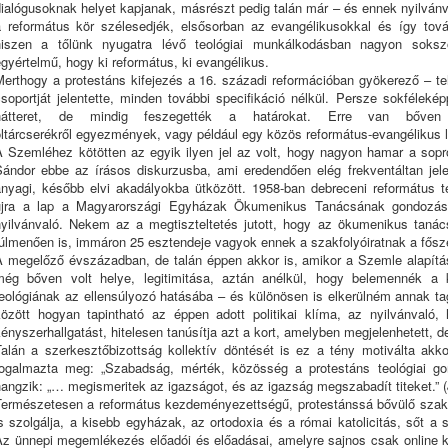
ialógusoknak helyet kapjanak, másrészt pedig talán már – és ennek nyilvánva
a református kör szélesedjék, elsősorban az evangélikusokkal és így tov
hiszen a tőlünk nyugatra lévő teológiai munkálkodásban nagyon soks
gyértelmű, hogy ki református, ki evangélikus.
Merthogy a protestáns kifejezés a 16. századi reformációban gyökerező – te
soportját jelentette, minden további specifikáció nélkül. Persze sokfélekép
hátteret, de mindig feszegették a határokat. Erre van bőven
oltárcserékről egyezmények, vagy például egy közös református-evangélikus 
A Szemléhez kötötten az egyik ilyen jel az volt, hogy nagyon hamar a sopr
Sándor ebbe az írásos diskurzusba, ami eredendően elég frekventáltan jele
anyagi, később elvi akadályokba ütközött. 1958-ban debreceni református t
újra a lap a Magyarországi Egyházak Ökumenikus Tanácsának gondozásáb
nyilvánvaló. Nekem az a megtiszteltetés jutott, hogy az ökumenikus taná
túlmenően is, immáron 25 esztendeje vagyok ennek a szakfolyóiratnak a fősz
A megelőző évszázadban, de talán éppen akkor is, amikor a Szemle alapítást 
még bőven volt helye, legitimitása, aztán anélkül, hogy belemennék a k
teológiának az ellensúlyozó hatásába – és különösen is elkerülném annak ta
között hogyan tapintható az éppen adott politikai klíma, az nyilvánvaló
ényszerhallgatást, hitelesen tanúsítja azt a kort, amelyben megjelenhetett, d
Talán a szerkesztőbizottság kollektív döntését is ez a tény motiválta akk
fogalmazta meg: „Szabadság, mérték, közösség a protestáns teológiai gon
angzik: „… megismeritek az igazságot, és az igazság megszabadít titeket.” (
Természetesen a református kezdeményezettségű, protestánssá bővülő szak
s szolgálja, a kisebb egyházak, az ortodoxia és a római katolicitás, sőt a
z ünnepi megemlékezés előadói és előadásai, amelyre sajnos csak online ker