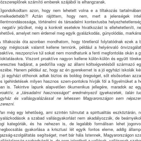
közszereplőnek számító emberek szájából is elhangzanak.
Elgondolkodtam azon, hogy nem lehetett volna e a tiltakozás tartalmába
emelkedettebb?! Aztán rájöttem, hogy nem, mert a jelenségek intellek
ellentmondásossága, történelmi és társadalmi kontextusba helyezhetetlensé
 negatív jelzőket, még a konkrét esetekre hivatkozást is ellehetetleníti, 
lehetővé, amelyet nem érdemel meg egyik gyalázkodás, gúnyolódás, markáns/ 
A tiltakozás óta azonban mondhatom, hogy töretlenül folytatódnak ezek a b
hogy mégiscsak valamit kellene tennünk, például a helyénvaló önvizsgálat/
reaktíve, reszponzíve túl sokat nem mondhatunk a fenti megfontolás okán a
kioktatásokra. Viszont proaktíve nagyon kellene külön-külön és együtt törek
keresztes hadjárat, a pedofília vagy az állami költségvetésből származó
szébe. Hanem például az, hogy az én gyerekemet is a jó egyházi iskolák kész
 jó egyházi otthonok adtak biztos és boldog öregséget, sőt elsősorban azzal
és igehirdetések milyen hasznos szem-pontokra hívják föl a figyelmüket a h
ban is. Tekintve lapunk alapvetően ökumenikus jellegére, maradok az e
proaktív, a „társadalmi hasznosságot”
eredményező igyekezetek, talán tu
egyház és vallásgyalázással ne lehessen Magyarországon sem népszer
zerezni.
Van még egy lehetőség, ami szintén túlmutat a spiritualitás eszköztárán, 
gyalázkodások a szabad vallásgyakorlást nem akadályozzák, de beárnyékolj
jogi kategóriák, és ha nehezen is, de legalább formálisan lehet jogorv
megbocsátás gyakorlása a krisztusi lét egyik fontos eleme, addig államp
gazság-szolgáltatás segítséget, mert bár hála Istennek, Magyarországon sza
allástalanság szabadságát is, de nem jelentheti a vallások, vallásosok szab