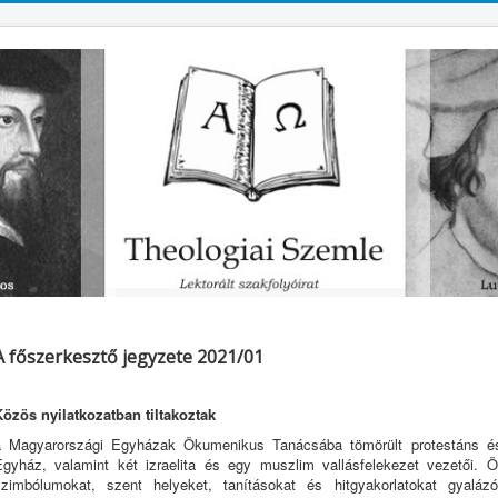
A főszerkesztő jegyzete 2021/01
Közös nyilatkozatban tiltakoztak
a Magyarországi Egyházak Ökumenikus Tanácsába tömörült protestáns és
Egyház, valamint két izraelita és egy muszlim vallásfelekezet vezetői. Ör
szimbólumokat, szent helyeket, tanításokat és hitgyakorlatokat gyaláz