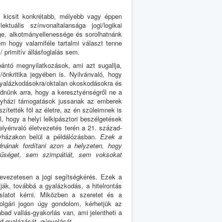
n kicsit konkrétabb, mélyebb vagy éppen
tuális színvonaltalansága jogi/logikai
ge, alkotmányellenessége és sorolhatnánk
nem hogy valamiféle tartalmi választ tenne
primitív állásfoglalás sem.
ántó megnyilatkozások, ami azt sugallja,
önkritika jegyében is. Nyilvánvaló, hogy
 gyalázkodásokra/oktalan okoskodásokra és
ednünk arra, hogy a keresztyénségről ne a
 egyházi támogatások jussanak az emberek
ítették föl az életre, az én szüleimnek is
, hogy a helyi lelkipásztori beszélgetések
elyénvaló életvezetés terén a 21. század-
gyházakon belül a példálózásban.
Ezek a
dnának fordítani azon a helyzeten, hogy
űséget, sem szimpátiát, sem voksokat
nevezetesen a jogi segítségkérés. Ezek a
ák, továbbá a gyalázkodás, a hitelrontás
oslatot kérni. Miközben a szeretet és a
olgári jogon úgy gondolom, kérhetjük az
bad vallás-gyakorlás van, ami jelentheti a
ad gyalázását, gúnyolását.