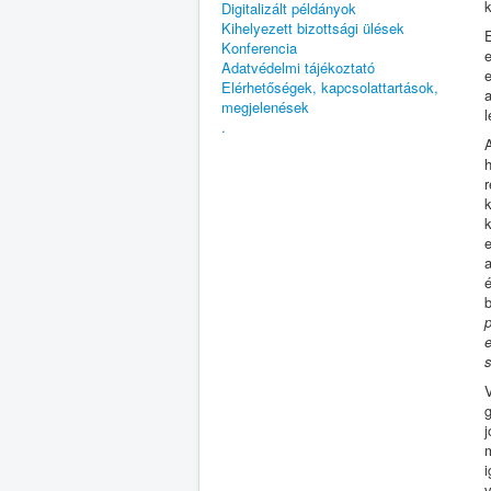
Digitalizált példányok
Kihelyezett bizottsági ülések
Konferencia
Adatvédelmi tájékoztató
Elérhetőségek, kapcsolattartások,
a
megjelenések
.
e
a
s
i
v