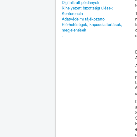
Digitalizált példányok
t
Kihelyezett bizottsági ülések
Konferencia
T
Adatvédelmi tájékoztató
n
Elérhetőségek, kapcsolattartások,
I
megjelenések
c
.
e
á
s
a
S
S
u