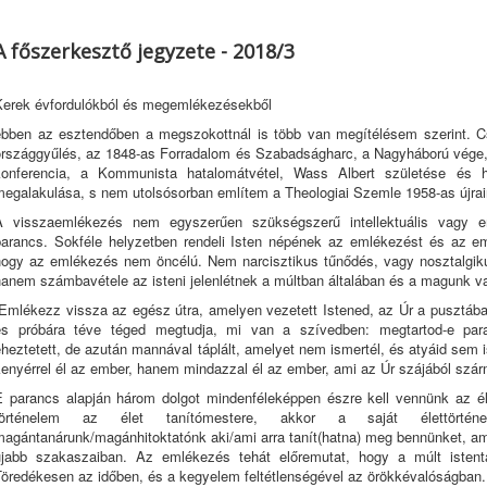
A főszerkesztő jegyzete - 2018/3
Kerek évfordulókból és megemlékezésekből
ebben az esztendőben a megszokottnál is több van megítélésem szerint. C
országgyűlés, az 1848-as Forradalom és Szabadságharc, a Nagyháború vége, g
konferencia, a Kommunista hatalomátvétel, Wass Albert születése és
megalakulása, s nem utolsósorban említem a Theologiai Szemle 1958-as újrai
A visszaemlékezés nem egyszerűen szükségszerű intellektuális vagy em
parancs. Sokféle helyzetben rendeli Isten népének az emlékezést és az em
hogy az emlékezés nem öncélú. Nem narcisztikus tűnődés, vagy nosztalgiku
hanem számbavétele az isteni jelenlétnek a múltban általában és a magunk 
„Emlékezz vissza az egész útra, amelyen vezetett Istened, az Úr a pusztá
és próbára téve téged megtudja, mi van a szívedben: megtartod-e para
heztetett, de azután mannával táplált, amelyet nem ismertél, és atyáid sem
kenyérrel él az ember, hanem mindazzal él az ember, ami az Úr szájából szár
E parancs alapján három dolgot mindenféleképpen észre kell vennünk az é
történelem az élet tanítómestere, akkor a saját élettörté
magántanárunk/magánhitoktatónk aki/ami arra tanít(hatna) meg bennünket, a
újabb szakaszaiban. Az emlékezés tehát előremutat, hogy a múlt istentap
Töredékesen az időben, és a kegyelem feltétlenségével az örökkévalóságban.