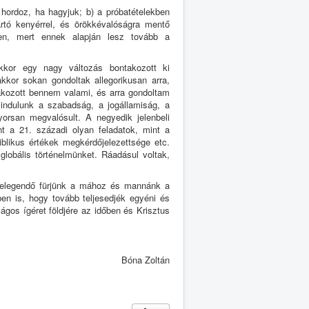
hordoz, ha hagyjuk; b) a próbatételekben
artó kenyérrel, és örökkévalóságra mentő
en, mert ennek alapján lesz tovább a
kor egy nagy változás bontakozott ki
 akkor sokan gondoltak allegorikusan arra,
takozott bennem valami, és arra gondoltam
indulunk a szabadság, a jogállamiság, a
yorsan megvalósult. A negyedik jelenbeli
nt a 21. századi olyan feladatok, mint a
iblikus értékek megkérdőjelezettsége etc.
globális történelmünket. Ráadásul voltak,
t elegendő fürjünk a mához és mannánk a
ben is, hogy tovább teljesedjék egyéni és
gos ígéret földjére az időben és Krisztus
Bóna Zoltán