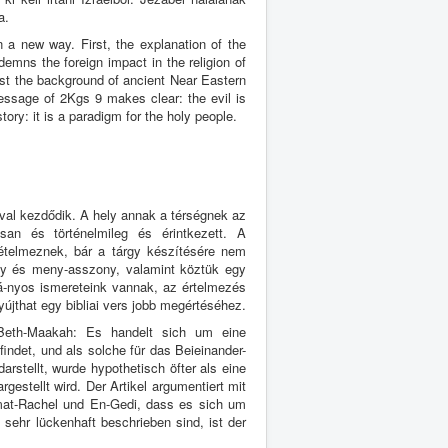
a.
n a new way. First, the explanation of the
emns the foreign impact in the religion of
nst the background of ancient Near Eastern
message of 2Kgs 9 makes clear: the evil is
tory: it is a paradigm for the holy people.
al kezdődik. A hely annak a térségnek az
isan és történelmileg és érintkezett. A
 ételmeznek, bár a tárgy készítésére nem
gény és meny-asszony, valamint köztük egy
rvá-nyos ismereteink vannak, az értelmezés
nyújthat egy bibliai vers jobb megértéséhez.
 Beth-Maakah: Es handelt sich um eine
indet, und als solche für das Beieinander-
rstellt, wurde hypothetisch öfter als eine
estellt wird. Der Artikel argumentiert mit
mat-Rachel und En-Gedi, dass es sich um
sehr lückenhaft beschrieben sind, ist der