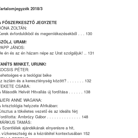
Tartalomjegyzék 2018/3
A FŐSZERKESZTŐ JEGYZETE
BÓNA ZOLTÁN:
Kerek évfordulókból és megemlékezésekből . . . 130
SZÓLJ, URAM!
PAPP JÁNOS:
e én és az én házam népe az Urat szolgáljuk! .. 131
TANÍTS MINKET, URUNK!
KOCSIS PÉTER:
ehetséges-e a teológiai béke
z iszlám és a kereszténység között? . . . . . . . 132
FEKETE CSABA:
 Második Helvét Hitvallás új fordítása . . . . . . 138
NJERI ANNE WAGANA:
 krisztológia helyzete Afrikában:
risztus a tökéletes vezető és az ideális férj
ordította: Ambrózy Gábor . . . . . . . . . . . . . . 148
MÁRKUS TAMÁS:
 Szentlélek ajándékának elnyerésre a hit,
a vízkeresztség és a kézrátétel kontextusában 152