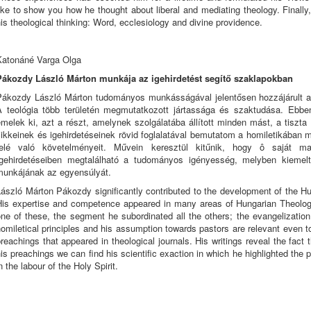
ike to show you how he thought about liberal and mediating theology. Finally, 
is theological thinking: Word, ecclesiology and divine providence.
Katonáné Varga Olga
Pákozdy László Márton munkája az igehirdetést segítő szaklapokban
Pákozdy László Márton tudományos munkásságával jelentősen hozzájárult 
A teológia több területén megmutatkozott jártassága és szaktudása. Ebbe
melek ki, azt a részt, amelynek szolgálatába állított minden mást, a tiszt
ikkeinek és igehirdetéseinek rövid foglalatával bemutatom a homiletikában má
felé való követelményeit. Művein keresztül kitűnik, hogy ô saját m
Igehirdetéseiben megtalálható a tudományos igényesség, melyben kiemelt
munkájának az egyensúlyát.
László Márton Pákozdy significantly contributed to the development of the H
His expertise and competence appeared in many areas of Hungarian Theology. 
ne of these, the segment he subordinated all the others; the evangelization
omiletical principles and his assumption towards pastors are relevant even t
reachings that appeared in theological journals. His writings reveal the fact 
is preachings we can find his scientific exaction in which he highlighted the 
n the labour of the Holy Spirit.