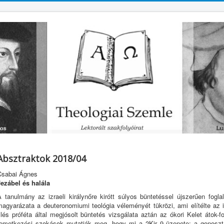
Absztraktok 2018/04
Csabai Ágnes
Jezábel és halála
A tanulmány az izraeli királynőre kirótt súlyos büntetéssel újszerűen fogla
agyarázata a deuteronomiumi teológia véleményét tükrözi, ami elítélte az izr
llés próféta által megjósolt büntetés vizsgálata aztán az ókori Kelet átok-f
temetkezési szokások mutatják meg, hogy mi a 2Kir 9 üzenete: a gonoszt ki