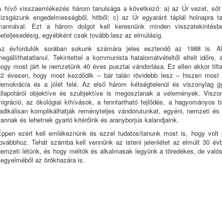
A hívő visszaemlékezés három tanulsága a következő: a) az Úr vezet, sőt 
vizsgázunk engedelmességből, hitből; c) az Úr egyaránt táplál holnapra t
mannával. Ezt a három dolgot kell keresnünk minden visszatekintésb
eteljesedésig, egyébként csak tovább lesz az elmúlásig.
Az évfordulók sorában sokunk számára jeles esztendő az 1988 is. Ak
egállíthatatlanul. Tekintettel a kommunista hatalomátvételtől eltelt időre,
hogy most járt le nemzetünk 40 éves pusztai vándorlása. Ez ellen akkor til
32 évesen, hogy most kezdődik – bár talán rövidebb lesz – hiszen most 
demokrácia és a jólét felé. Az első három kétségtelenül és viszonylag g
állapotáról objektíve és szubjektíve is megoszlanak a vélemények. Viszo
migráció, az ökológiai kihívások, a fenntartható fejlődés, a hagyományos b
radikálisan komplikálhatják reményteljes vándorutunkat, egyéni, nemzeti és 
annak és lehetnek gyarló kitérőink és aranyborjús kalandjaink.
Éppen ezért kell emlékeznünk és ezzel tudatosítanunk most is, hogy vol
továbbhoz. Tehát számba kell vennünk az isteni jelenlétet az elmúlt 30 év
nemzeti létünk, és hogy méltók és alkalmasak legyünk a töredékes, de valósá
kegyelméből az örökhazára is.