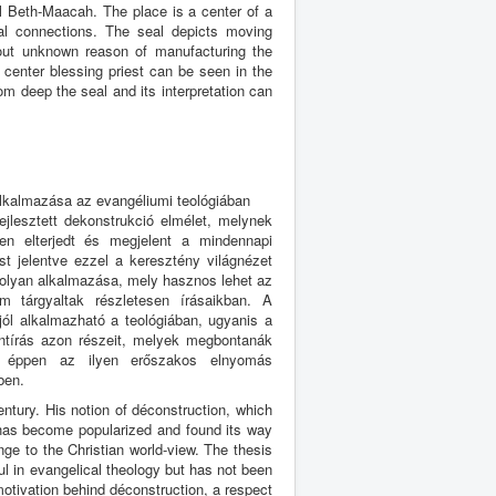
bel Beth-Maacah. The place is a center of a
cal connections. The seal depicts moving
hout unknown reason of manufacturing the
a center blessing priest can be seen in the
m deep the seal and its interpretation can
alkalmazása az evangéliumi teológiában
ejlesztett dekonstrukció elmélet, melynek
rben elterjedt és megjelent a mindennapi
t jelentve ezzel a keresztény világnézet
y olyan alkalmazása, mely hasznos lehet az
 tárgyaltak részletesen írásaikban. A
 jól alkalmazható a teológiában, ugyanis a
entírás azon részeit, melyek megbontanák
nt éppen az ilyen erőszakos elnyomás
ben.
ntury. His notion of déconstruction, which
has become popularized and found its way
nge to the Christian world-view. The thesis
tful in evangelical theology but has not been
 motivation behind déconstruction, a respect