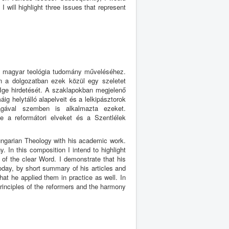
I will highlight three issues that represent
a magyar teológia tudomány műveléséhez.
n a dolgozatban ezek közül egy szeletet
a Ige hirdetését. A szaklapokban megjelenő
ig helytálló alapelveit és a lelkipásztorok
agával szemben is alkalmazta ezeket.
e a reformátori elveket és a Szentlélek
ungarian Theology with his academic work.
In this composition I intend to highlight
 of the clear Word. I demonstrate that his
oday, by short summary of his articles and
that he applied them in practice as well. In
principles of the reformers and the harmony