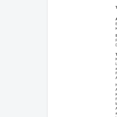
D
L
a
A
A
K
F
A