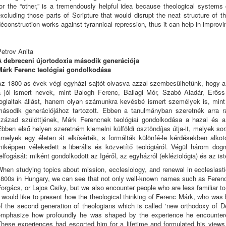
for the “other,” is a tremendously helpful idea because theological system
xcluding those parts of Scripture that would disrupt the neat structure of t
éconstruction works against tyrannical repression, thus it can help in improv
etrov Anita
A debreceni újortodoxia második generációja
Márk Ferenc teológiai gondolkodása
Az 1800-as évek végi egyházi sajtót olvasva azzal szembesülhetünk, hogy a
a jól ismert nevek, mint Balogh Ferenc, Ballagi Mór, Szabó Aladár, Erős
foglaltak állást, hanem olyan számunkra kevésbé ismert személyek is, mint
második generációjához tartozott. Ebben a tanulmányban szeretnék arra rá
század szülöttjének, Márk Ferencnek teológiai gondolkodása a hazai és a 
bben első helyen szeretném kiemelni külföldi ösztöndíjas útja-it, melyek so
amelyek egy életen át elkísérték, s formálták különfé-le kérdésekben alk
miképpen vélekedett a liberális és közvetítő teológiáról. Végül három dog
elfogását: miként gondolkodott az Igéről, az egyházról (ekléziológia) és az ist
hen studying topics about mission, ecclesiology, and renewal in ecclesiastic
1800s in Hungary, we can see that not only well-known names such as Feren
orgács, or Lajos Csiky, but we also encounter people who are less familiar to 
 would like to present how the theological thinking of Ferenc Márk, who was 
f the second generation of theologians which is called ‘new orthodoxy of Deb
emphasize how profoundly he was shaped by the experience he encountere
These experiences had escorted him for a lifetime and formulated his views