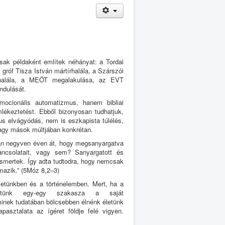
sak példaként említek néhányat: a Tordai
róf Tisza István mártírhalála, a Szárszói
 halála, a MEÖT megalakulása, az EVT
ndulását.
ocionális automatizmus, hanem bibliai
lékeztetést. Ebből bizonyosan tudhatjuk,
s elvágyódás, nem is eszkapista túlélés,
vagy mások múltjában konkrétan.
ban negyven éven át, hogy megsanyargatva
ncsolatait, vagy sem? Sanyargatott és
 ismertek. Így adta tudtodra, hogy nemcsak
mazik.” (5Móz 8,2–3)
letünkben és a történelemben. Mert, ha a
netünk egy-egy szakasza a saját
minek tudatában bölcsebben élnénk életünk
asztalata az ígéret földje felé vigyen.