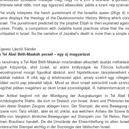
örténete tehát több, mint egy egyszerű elbeszélés: példa a szent nép számár
he study interprets the harsh punishment of the Israelite queen (2Kgs 9) i
ame displays the theology of the Deuteronomistic History Writing which cond
srael. The punishment predicted by the prophet Elijah is then explained agai
urses. Finally, a comparison with Judahite burial practices show that the 
xtirpated in Israel. So the narrative of Jezebel’s death is more than a simple s
Egeresi László Sándor
A Tel Ábel Béth-Maakáh pecsét – egy új magyarázat
A tanulmány a Tel Ábel Béth-Maakán mostanában elkezdett ásatás méltatásáv
egyik központja, ahol Izráel, az arámi királyságok és Főnícia kulturál
pecsétnyomat mozgó figurákat ábrázol, amit hipotetikusan táncjelenetként
találtak indokot. A cikk egy új értelmezést ajánl, amely szerint egy vőle
ldást osztó pap jelenetét látjuk. Mivel az ókori izraeli esküvőről csak szó
egíthet jobban megérteni az ókori Izráel szociológiáját, ill. háttérinformációt 
Der Artikel beginnt mit der Würdigung der Ausgrabungen in Tel Abel
rchäologische Stätte, die sich im Dreieck von Israel, Aram und Phönizien bef
ein dreier Staaten Zeugnis ablegen kann. Der Stempel, der eine Bewegung da
zene vom Tanz erklärt, aber es ist unklar, aus welchem Anlass die Szene darg
Hilfe von Vergleich ähnlicher Bewegungen auf Stempeln von Tel Rehov, Ra
einen Brauttanz handelt. Da die Umstände der Eheschließung im alten Israel 
ntersuchte Stempel wichtig in der Soziologie des biblischen Israel.