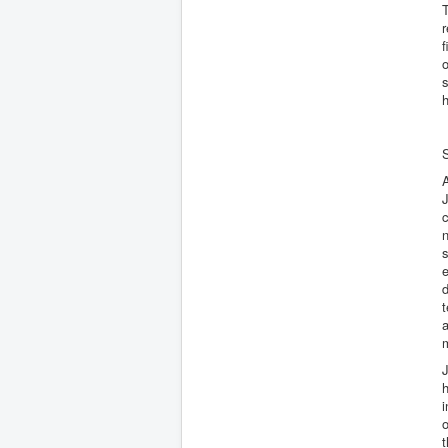
T
o
s
h
s
d
m
J
i
o
t