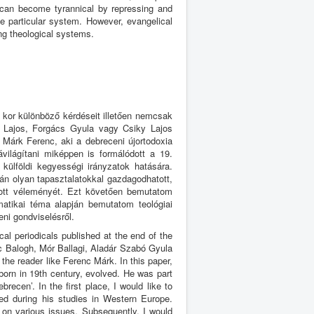
s can become tyrannical by repressing and
he particular system. However, evangelical
ing theological systems.
 kor különböző kérdéseit illetően nemcsak
s Lajos, Forgács Gyula vagy Csiky Lajos
 Márk Ferenc, aki a debreceni újortodoxia
világítani miképpen is formálódott a 19.
külföldi kegyességi irányzatok hatására.
rán olyan tapasztalatokkal gazdagodhatott,
otott véleményét. Ezt követően bemutatom
matikai téma alapján bemutatom teológiai
eni gondviselésről.
al periodicals published at the end of the
c Balogh, Mór Ballagi, Aladár Szabó Gyula
the reader like Ferenc Márk. In this paper,
born in 19th century, evolved. He was part
recen’. In the first place, I would like to
d during his studies in Western Europe.
 on various issues. Subsequently, I would