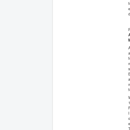
e
d
P
E
f
W
F
I
o