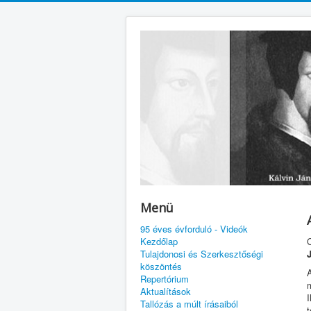
Menü
95 éves évforduló - Videók
Kezdőlap
Tulajdonosi és Szerkesztőségi
köszöntés
Repertórium
m
Aktualítások
I
Tallózás a múlt írásaiból