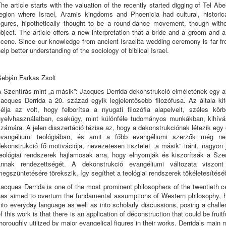
he article starts with the valuation of the recently started digging of Tel A
region where Israel, Aramis kingdoms and Phoenicia had cultural, histori
figures, hipothetically thought to be a round-dance movement, though wit
bject. The article offers a new interpretation that a bride and a groom and 
cene. Since our knowledge from ancient Israelita wedding ceremony is far fro
elp better understanding of the sociology of biblical Israel.
Sebján Farkas Zsolt
A Szentírás mint „a másik”: Jacques Derrida dekonstrukció elméletének egy 
Jacques Derrida a 20. század egyik legjelentősebb filozófusa. Az általa kif
célja az volt, hogy felborítsa a nyugati filozófia alapelveit, széles kö
nyelvhasználatban, csakúgy, mint különféle tudományos munkákban, kihívás
zámára. A jelen disszertáció tézise az, hogy a dekonstrukciónak létezik eg
evangéliumi teológiában, és amit a főbb evangéliumi szerzők még nem
ekonstrukció fő motivációja, nevezetesen tisztelet „a másik” iránt, nagyon
teológiai rendszerek hajlamosak arra, hogy elnyomják és kiszorítsák a Sz
annak rendezettségét. A dekonstrukció evangéliumi változata viszo
egszüntetésére törekszik, így segíthet a teológiai rendszerek tökéletesítésé
acques Derrida is one of the most prominent philosophers of the twentieth ce
has aimed to overturn the fundamental assumptions of Western philosophy, 
nto everyday language as well as into scholarly discussions, posing a challe
f this work is that there is an application of déconstruction that could be frui
horoughly utilized by major evangelical figures in their works. Derrida’s main