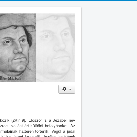
lkozik (2Kir 9). Először is a Jezábel név
aeli vallást ért külföldi befolyásokat. Az
ormuláinak hátterén történik. Végül a júdai
 kell irtani Izraelből. Jezábel halálának